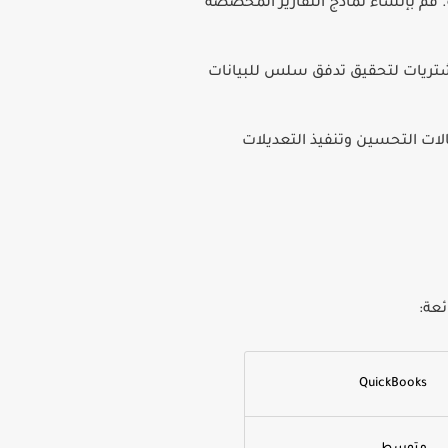
قم بإنشاء نماذج التقارير المخصصة
شتريات لتحقيق تدفق سلس للبيانات
ات التحسين وتنفيذ التعديلات
عة:
QuickBooks