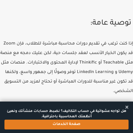
توصية عامة:
إذا كنت ترغب في تقديم دورات محاسبة مباشرة للطلاب، فإن
Zoom
قد يكون الخيار الأنسب لعقد جلسات حية، لكن عليك دمجه مع منصة
مثل
Teachable
أو
Thinkific
لإدارة المحتوى والاختبارات. منصات مثل
Udemy
و
LinkedIn Learning
توفر وصولًا إلى جمهور واسع، ولكنها
قد تكون غير مناسبة للدورات المباشرة أو تحتاج لمزيد من التسويق
الشخصي.
×
يمكنك الحصول على
دورة مميزة في المحاسبة والإدارة المالية
من
هل تواجه عشوائية في حساب التكاليف؟ نضبط حسابات منشأتك ونهيئ
أنظمتك المحاسبية باحترافية.
منصة إدراك
صفحة الخدمات