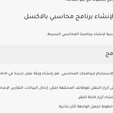
نامج بسهولة مع نمو أعمالك.
سية لإنشاء برنامجنا المحاسبي البسيط:
برنامجك المحاسبي. قم بإنشاء ورقة عمل جديدة في Excel واتبع الخطوات التالية:
زرار التنقل للوظائف المختلفة (مثل: إدخال البيانات، التقارير، الإعداد
اء أزرار قابلة للنقر.
خطوط لجعل الواجهة أكثر جاذبية.