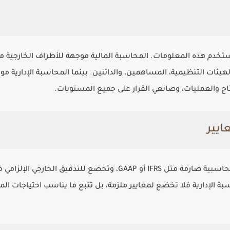
خدم هذه المعلومات. المحاسبة المالية موجهة للأطراف الخارجية مث
يئات التنظيمية، المساهمين، والدائنين. بينما المحاسبة الإدارية مو
تاج والعمليات، وصانعي القرار على جميع المستويات.
المحاسبة المالية ملزمة باتباع معايير محاسبية صارمة مثل IFRS أو GAAP،
ة الإدارية فلا تخضع لمعايير ملزمة، بل تتبع ما يناسب احتياجات المنش